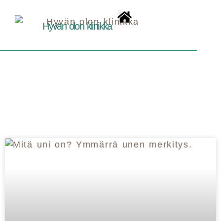
Hyvän olon klinikka
Mieli